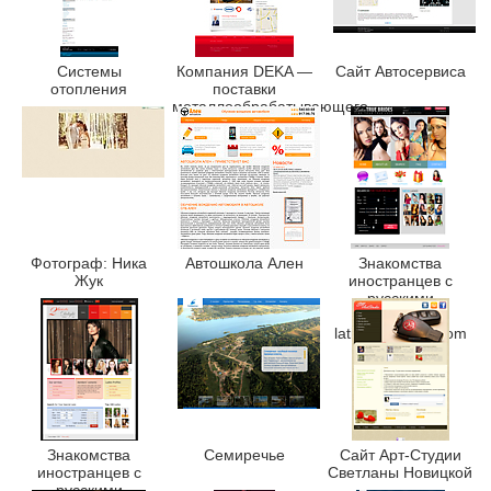
Системы
Компания DEKA —
Сайт Автосервиса
отопления
поставки
металлообрабатывающего
оборудования
Фотограф: Ника
Автошкола Ален
Знакомства
Жук
иностранцев с
русскими
девушками
latintruebrides.com
Знакомства
Семиречье
Сайт Арт-Студии
иностранцев с
Светланы Новицкой
русскими