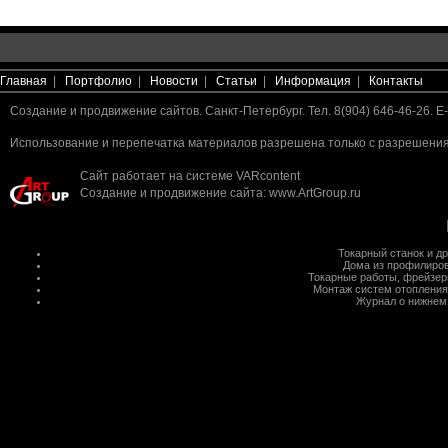
Главная
|
Портфолио
|
Новости
|
Статьи
|
Информация
|
Контакты
Создание и продвижение сайтов. Санкт-Петербург. Тел. 8(904) 646-46-26. E-
Использование и перепечатка материалов разрешена только с разрешения 
Сайт работает на системе
VARcontent
Создание и продвижение сайта
:
www.ArtGroup.ru
Токарный станок
и д
Дома из профилиров
Токарные работы
,
фрейзер
Монтаж систем отопления
Журнал о нижнем