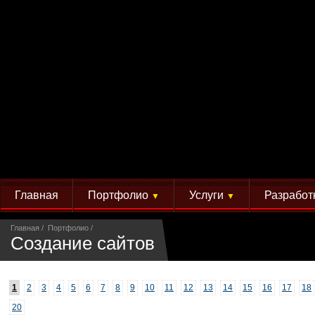
Главная
Портфолио
Услуги
Разработ
▼
▼
Главная
Портфолио
Создание сайтов
1
2
3
4
5
6
7
8
9
10
11
12
13
14
15
16
17
18
20