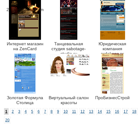
девушками
2heartsdelight.com
Интернет магазин
Танцевальная
Юридическая
на ZenCard
студия sabotage-
компания
studio.ru
ardekons.ru
Золотая Формула
Виртуальный салон
ПроБизнесСтрой
Столица
красоты
1
2
3
4
5
6
7
8
9
10
11
12
13
14
15
16
17
18
20