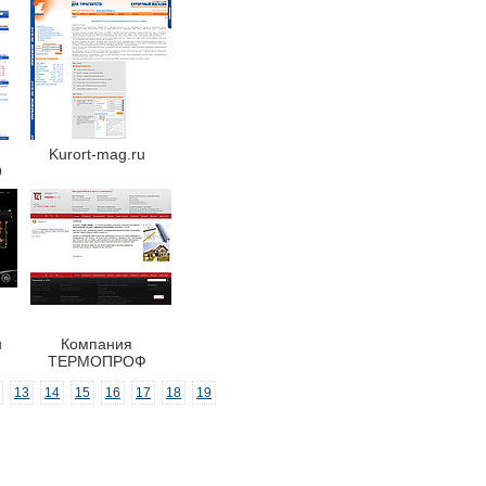
Kurort-mag.ru
О
н
Компания
ТЕРМОПРОФ
13
14
15
16
17
18
19