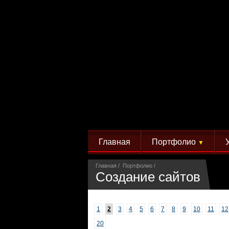
Главная
Портфолио
▼
Главная
Портфолио
Создание сайтов
1
2
3
4
5
6
7
8
9
10
11
12
20