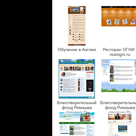
Обучение в Англии
Ресторан ОГНИ 
restogni.ru
Благотворительный
Благотворительн
фонд Ромашка
фонд Ромашка
(версия 1)
(версия 2)