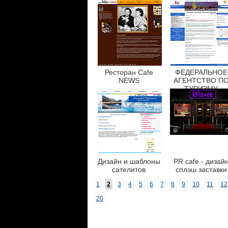
Ресторан Cafe
ФЕДЕРАЛЬНОЕ
NEWS
АГЕНТСТВО П
ТУРИЗМУ
Дизайн и шаблоны
PR cafe - дизай
сателитов
сплэш заставки
1
2
3
4
5
6
7
8
9
10
11
12
20