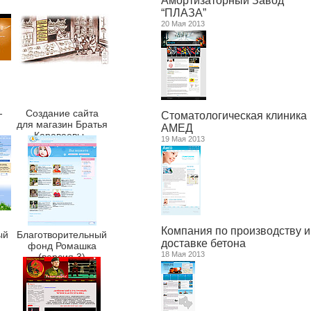
Амортизаторный Завод
“ПЛАЗА”
20 Мая 2013
-
Создание сайта
Стоматологическая клиника
для магазин Братья
АМЕД
Караваевы -
19 Мая 2013
karavaevi.ru
Компания по производству и
ый
Благотворительный
доставке бетона
фонд Ромашка
18 Мая 2013
(версия 3)