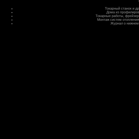
Токарный станок
и д
Дома из профилиров
Токарные работы
,
фрейзер
Монтаж систем отопления
Журнал о нижнем