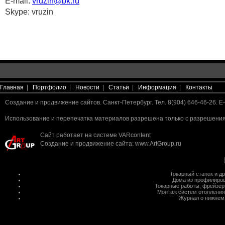
E-mail:
vruzin@bk.ru
Skype: vruzin
Главная
|
Портфолио
|
Новости
|
Статьи
|
Информация
|
Контакты
Создание и продвижение сайтов. Санкт-Петербург. Тел. 8(904) 646-46-26. E-
Использование и перепечатка материалов разрешена только с разрешения 
Сайт работает на системе
VARcontent
Создание и продвижение сайта
:
www.ArtGroup.ru
Токарный станок
и д
Дома из профилиров
Токарные работы
,
фрейзер
Монтаж систем отопления
Журнал о нижнем