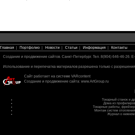
Главная
|
Портфолио
|
Новости
|
Статьи
|
Информация
|
Контакты
Создание и продвижение сайтов. Санкт-Петербург. Тел. 8(904) 646-46-26. E-
Использование и перепечатка материалов разрешена только с разрешения 
Сайт работает на системе
VARcontent
Создание и продвижение сайта
:
www.ArtGroup.ru
Токарный станок
и д
Дома из профилиров
Токарные работы
,
фрейзер
Монтаж систем отопления
Журнал о нижнем