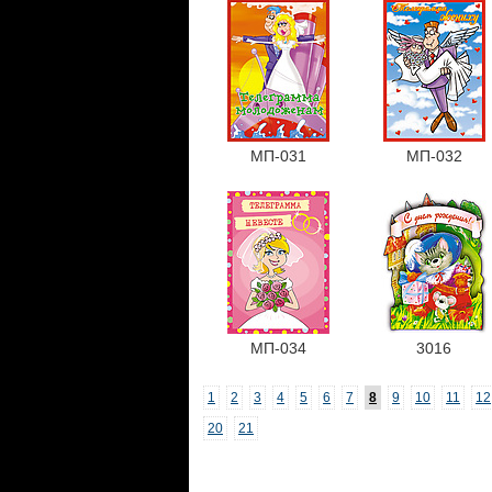
МП-031
МП-032
МП-034
3016
1
2
3
4
5
6
7
8
9
10
11
12
20
21