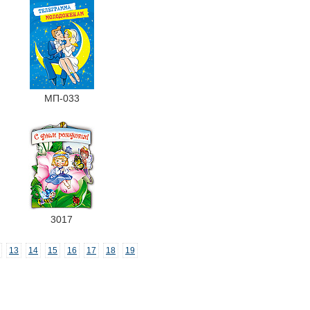
МП-033
3017
13
14
15
16
17
18
19