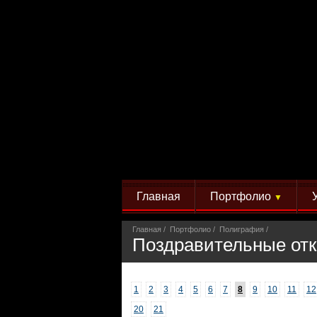
Главная
Портфолио
▼
Главная
Портфолио
Полиграфия
Поздравительные от
1
2
3
4
5
6
7
8
9
10
11
12
20
21