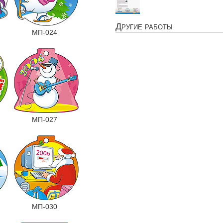
Другие работы
МП-024
МП-027
МП-030