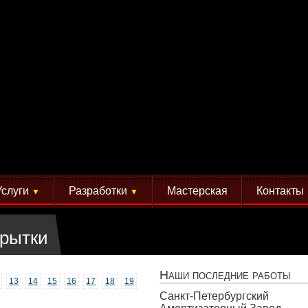
Услуги
Разработки
Мастерская
Контакты
▼
▼
крытки
Наши последние работы
13
14
15
16
17
18
19
Санкт-Петербургский