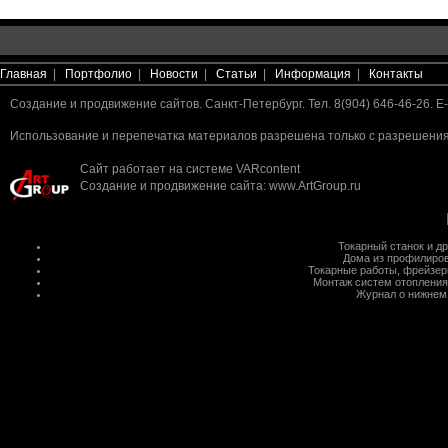
Главная
|
Портфолио
|
Новости
|
Статьи
|
Информация
|
Контакты
Создание и продвижение сайтов. Санкт-Петербург. Тел. 8(904) 646-46-26. E-
Использование и перепечатка материалов разрешена только с разрешения 
Сайт работает на системе
VARcontent
Создание и продвижение сайта
:
www.ArtGroup.ru
Токарный станок
и д
Дома из профилиров
Токарные работы
,
фрейзер
Монтаж систем отопления
Журнал о нижнем