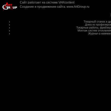
Сайт работает на системе
VARcontent
Создание и продвижение сайта
:
www.ArtGroup.ru
Токарный станок
и д
Дома из профилиров
Токарные работы
,
фрейзер
Монтаж систем отопления
Журнал о нижнем