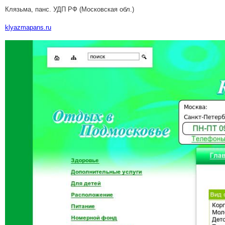
Клязьма, панс. УДП РФ (Московская обл.)
klyazmapans.ru