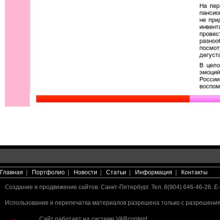
Главная
|
Портфолио
|
Новости
|
Статьи
|
Информация
|
Контакты
Создание и продвижение сайтов. Санкт-Петербург. Тел. 8(904) 646-46-26. E-
Использование и перепечатка материалов разрешена только с разрешения 
Сайт работает на системе
VARcontent