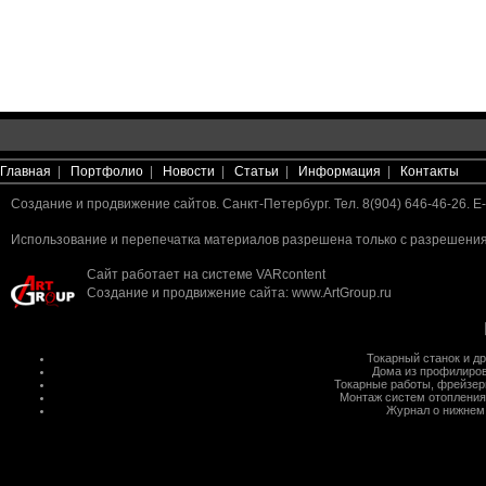
Главная
|
Портфолио
|
Новости
|
Статьи
|
Информация
|
Контакты
Создание и продвижение сайтов. Санкт-Петербург. Тел. 8(904) 646-46-26. E-
Использование и перепечатка материалов разрешена только с разрешения 
Сайт работает на системе
VARcontent
Создание и продвижение сайта
:
www.ArtGroup.ru
Токарный станок
и д
Дома из профилиров
Токарные работы
,
фрейзер
Монтаж систем отопления
Журнал о нижнем