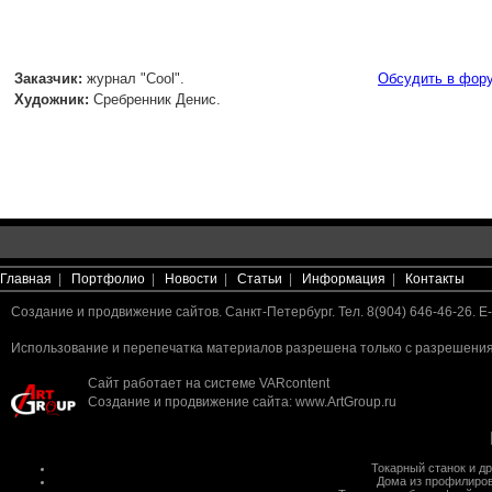
Заказчик:
журнал "Cool".
Обсудить в фор
Художник:
Сребренник Денис.
Главная
|
Портфолио
|
Новости
|
Статьи
|
Информация
|
Контакты
Создание и продвижение сайтов. Санкт-Петербург. Тел. 8(904) 646-46-26. E-
Использование и перепечатка материалов разрешена только с разрешения 
Сайт работает на системе
VARcontent
Создание и продвижение сайта
:
www.ArtGroup.ru
Токарный станок
и д
Дома из профилиров