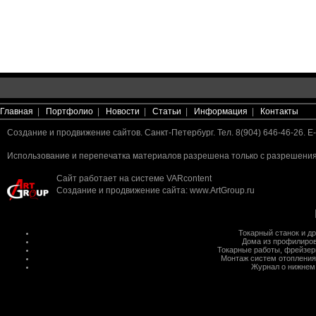
Главная
|
Портфолио
|
Новости
|
Статьи
|
Информация
|
Контакты
Создание и продвижение сайтов. Санкт-Петербург. Тел. 8(904) 646-46-26. E-
Использование и перепечатка материалов разрешена только с разрешения 
Сайт работает на системе
VARcontent
Создание и продвижение сайта
:
www.ArtGroup.ru
Токарный станок
и д
Дома из профилиров
Токарные работы
,
фрейзер
Монтаж систем отопления
Журнал о нижнем