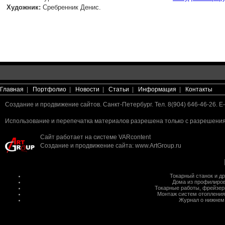
Художник:
Сребренник Денис.
Главная
|
Портфолио
|
Новости
|
Статьи
|
Информация
|
Контакты
Создание и продвижение сайтов. Санкт-Петербург. Тел. 8(904) 646-46-26. E-
Использование и перепечатка материалов разрешена только с разрешения 
Сайт работает на системе
VARcontent
Создание и продвижение сайта
:
www.ArtGroup.ru
Токарный станок
и д
Дома из профилиров
Токарные работы
,
фрейзер
Монтаж систем отопления
Журнал о нижнем