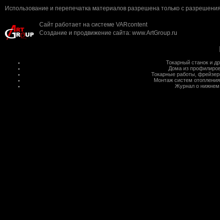
Использование и перепечатка материалов разрешена только с разрешения 
Сайт работает на системе
VARcontent
Создание и продвижение сайта
:
www.ArtGroup.ru
Токарный станок
и д
Дома из профилиров
Токарные работы
,
фрейзер
Монтаж систем отопления
Журнал о нижнем