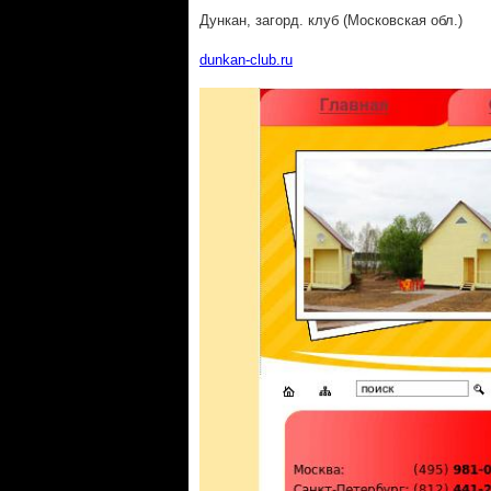
Дункан, загорд. клуб (Московская обл.)
dunkan-club.ru