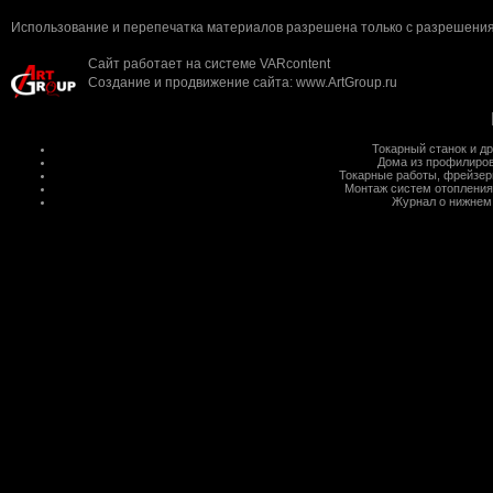
Использование и перепечатка материалов разрешена только с разрешения 
Сайт работает на системе
VARcontent
Создание и продвижение сайта
:
www.ArtGroup.ru
Токарный станок
и д
Дома из профилиров
Токарные работы
,
фрейзер
Монтаж систем отопления
Журнал о нижнем