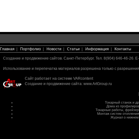
Главная
|
Портфолио
|
Новости
|
Статьи
|
Информация
|
Контакты
Создание и продвижение сайтов. Санкт-Петербург. Тел. 8(904) 646-46-26. E-
Использование и перепечатка материалов разрешена только с разрешения 
Сайт работает на системе
VARcontent
Создание и продвижение сайта
:
www.ArtGroup.ru
Токарный станок
и д
Дома из профилиров
Токарные работы
,
фрейзер
Монтаж систем отопления
Журнал о нижнем