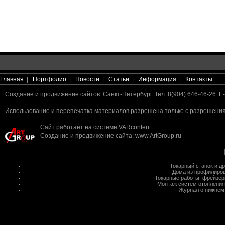
Главная
|
Портфолио
|
Новости
|
Статьи
|
Информация
|
Контакты
Создание и продвижение сайтов. Санкт-Петербург. Тел. 8(904) 646-46-26. E-
Использование и перепечатка материалов разрешена только с разрешения 
Сайт работает на системе
VARcontent
Создание и продвижение сайта
:
www.ArtGroup.ru
Токарный станок
и д
Дома из профилиров
Токарные работы
,
фрейзер
Монтаж систем отопления
Журнал о нижнем