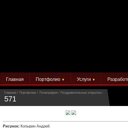
Главная
Портфолио
Услуги
Разработ
▼
▼
Главная
Портфолио
Полиграфия
Поздравительные открытки
571
Рисунок:
Копырин Андрей.