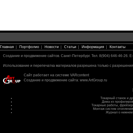
Главная
|
Портфолио
|
Новости
|
Статьи
|
Информация
|
Контакты
Создание и продвижение сайтов. Санкт-Петербург. Тел. 8(904) 646-46-26. E-
Использование и перепечатка материалов разрешена только с разрешения 
Сайт работает на системе
VARcontent
Создание и продвижение сайта
:
www.ArtGroup.ru
Токарный станок
и д
Дома из профилиров
Токарные работы
,
фрейзер
Монтаж систем отопления
Журнал о нижнем