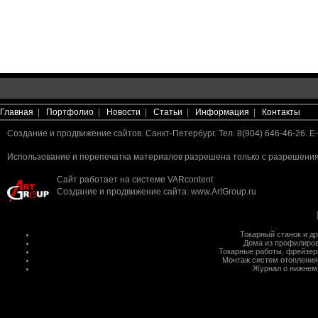
Главная
|
Портфолио
|
Новости
|
Статьи
|
Информация
|
Контакты
Создание и продвижение сайтов. Санкт-Петербург. Тел. 8(904) 646-46-26. E-
Использование и перепечатка материалов разрешена только с разрешения 
Сайт работает на системе
VARcontent
Создание и продвижение сайта
:
www.ArtGroup.ru
Токарный станок
и д
Дома из профилиров
Токарные работы
,
фрейзер
Монтаж систем отопления
Журнал о нижнем