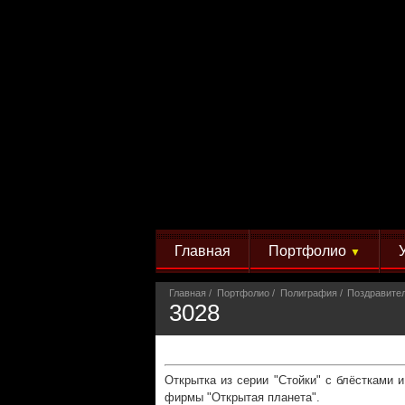
Главная
Портфолио
▼
Главная
Портфолио
Полиграфия
Поздравите
3028
Открытка из серии "Стойки" с блёстками 
фирмы "Открытая планета".