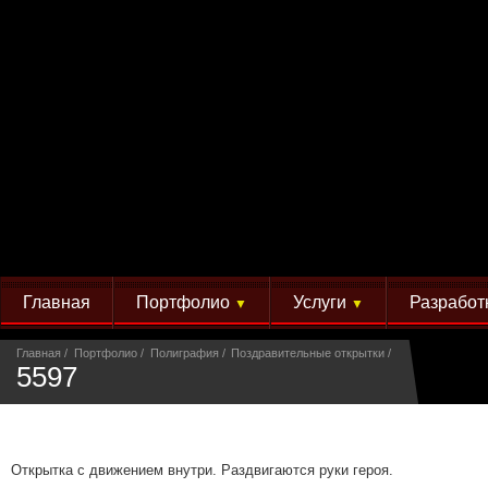
Главная
Портфолио
Услуги
Разработ
▼
▼
Главная
Портфолио
Полиграфия
Поздравительные открытки
5597
Открытка с движением внутри. Раздвигаются руки героя.