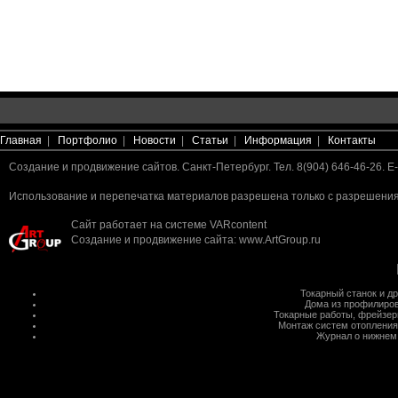
Главная
|
Портфолио
|
Новости
|
Статьи
|
Информация
|
Контакты
Создание и продвижение сайтов. Санкт-Петербург. Тел. 8(904) 646-46-26. E-
Использование и перепечатка материалов разрешена только с разрешения 
Сайт работает на системе
VARcontent
Создание и продвижение сайта
:
www.ArtGroup.ru
Токарный станок
и д
Дома из профилиров
Токарные работы
,
фрейзер
Монтаж систем отопления
Журнал о нижнем