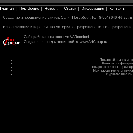
Главная
|
Портфолио
|
Новости
|
Статьи
|
Информация
|
Контакты
Создание и продвижение сайтов. Санкт-Петербург. Тел. 8(904) 646-46-26. E-
Использование и перепечатка материалов разрешена только с разрешения 
Сайт работает на системе
VARcontent
Создание и продвижение сайта
:
www.ArtGroup.ru
Токарный станок
и д
Дома из профилиров
Токарные работы
,
фрейзер
Монтаж систем отопления
Журнал о нижнем