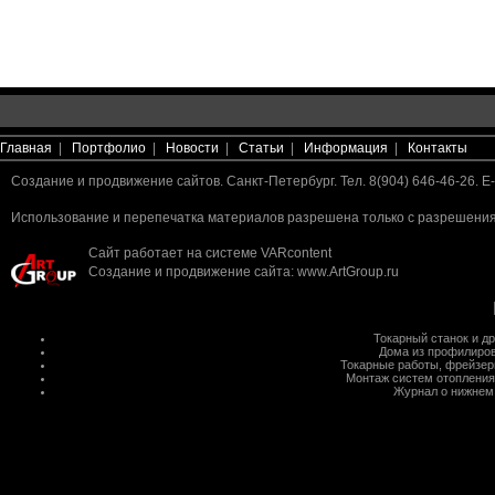
Главная
|
Портфолио
|
Новости
|
Статьи
|
Информация
|
Контакты
Создание и продвижение сайтов. Санкт-Петербург. Тел. 8(904) 646-46-26. E-
Использование и перепечатка материалов разрешена только с разрешения 
Сайт работает на системе
VARcontent
Создание и продвижение сайта
:
www.ArtGroup.ru
Токарный станок
и д
Дома из профилиров
Токарные работы
,
фрейзер
Монтаж систем отопления
Журнал о нижнем