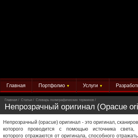
Главная
Портфолио
Услуги
Разработ
▼
▼
Главная
Статьи
Словарь полиграфических терминов
Непрозрачный оригинал (Opacue ori
Непрозрачный (opacue) оригинал - это оригинал, сканиро
которого проводится с помощью источника света, 
которого отражаются от оригинала, способного отражать