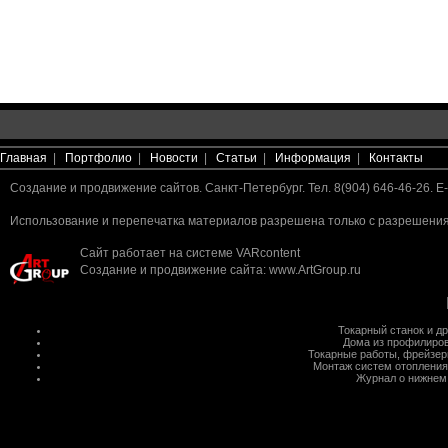
Главная
|
Портфолио
|
Новости
|
Статьи
|
Информация
|
Контакты
Создание и продвижение сайтов. Санкт-Петербург. Тел. 8(904) 646-46-26. E-
Использование и перепечатка материалов разрешена только с разрешения 
Сайт работает на системе
VARcontent
Создание и продвижение сайта
:
www.ArtGroup.ru
Токарный станок
и д
Дома из профилиров
Токарные работы
,
фрейзер
Монтаж систем отопления
Журнал о нижнем