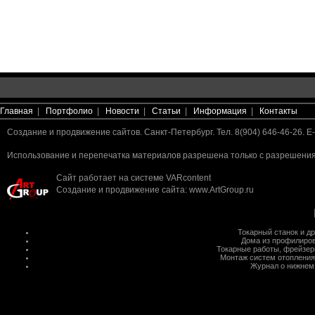
Главная
|
Портфолио
|
Новости
|
Статьи
|
Информация
|
Контакты
Создание и продвижение сайтов. Санкт-Петербург. Тел. 8(904) 646-46-26. E-
Использование и перепечатка материалов разрешена только с разрешения 
Сайт работает на системе
VARcontent
Создание и продвижение сайта
:
www.ArtGroup.ru
Токарный станок
и д
Дома из профилиров
Токарные работы
,
фрейзер
Монтаж систем отопления
Журнал о нижнем