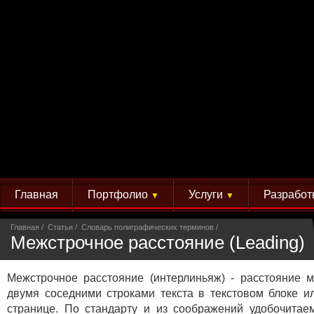
Главная
Портфолио
Услуги
Разработ
▼
▼
Главная
Статьи
Словарь полиграфических терминов
Межстрочное расстояние (Leading)
Межстрочное расстояние (интерлиньяж) - расстояние 
двумя соседними строками текста в текстовом блоке и
странице. По стандарту и из соображений удобочитае