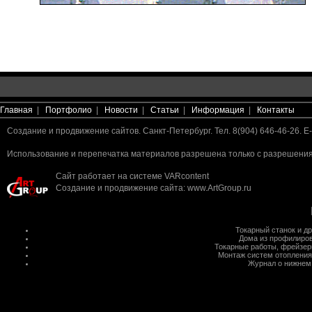
Главная
|
Портфолио
|
Новости
|
Статьи
|
Информация
|
Контакты
Создание и продвижение сайтов. Санкт-Петербург. Тел. 8(904) 646-46-26. E-
Использование и перепечатка материалов разрешена только с разрешения 
Сайт работает на системе
VARcontent
Создание и продвижение сайта
:
www.ArtGroup.ru
Токарный станок
и д
Дома из профилиров
Токарные работы
,
фрейзер
Монтаж систем отопления
Журнал о нижнем