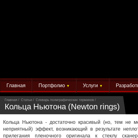
Главная
Портфолио
Услуги
Разработ
▼
▼
Главная
Статьи
Словарь полиграфических терминов
Кольца Ньютона (Newton rings)
Кольца Ньютона - достаточно красивый (но, тем не м
неприятный) эффект, возникающий в результате непло
прилегания пленочного оригинала к стеклу сканер