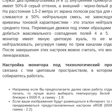
служат два прямоугольника (4 и 5). Внутренний прямоуго
имеет 50%-й серый оттенок, а внешний - черно-белый р
На расстоянии 1,5-2 метра от экрана полоски растра для 
сливаются в 50% нейтральную смесь, не зависящу
кривизны тоновой характеристики - это эталон нейтрал
среднего тона. Перемещая движок под этими образцами
добиться максимального совпадения полей 4 и 5. 
монитор имеет явную цветовую вуаль, то ее м
нейтрализовать, регулируя гамму по трем каналам отде
После завершения этих настроек можно считать, что мо
линеаризован.
Настройка монитора под технологический про
связана с тем цветовым пространством, в которо
собираетесь работать.
Например если Вы предполагаете далее свою работу отда
печать, то лучше всего выбирать температуру белой 
близкую к 5500 К, а гамму - 1.8.
Если ваши изображения будут размещаться в Интернет, то
придерживаться предустановленных настроек sRGB (650
гамма - 2.2).