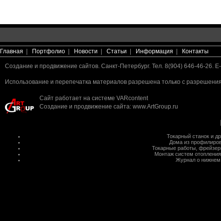
Главная
|
Портфолио
|
Новости
|
Статьи
|
Информация
|
Контакты
Создание и продвижение сайтов. Санкт-Петербург. Тел. 8(904) 646-46-26. E-
Использование и перепечатка материалов разрешена только с разрешения 
Сайт работает на системе
VARcontent
Создание и продвижение сайта
:
www.ArtGroup.ru
Токарный станок
и д
Дома из профилиров
Токарные работы
,
фрейзер
Монтаж систем отопления
Журнал о нижнем