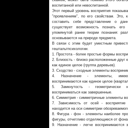
воспитанной или невоспитанной.
Этот первый уровень восприятия показыва
"проявлениям", по его свойствам. Это, к
составить себе представление о дан
существует возможность познать его 
упомянутой ранее теории познания: ра
основываются на природе предмета.
В связи с этим будет уместным привести
гештальтпсихологии.
1. Простота - более простые формы воспр
2. Близость - близко расположенные друг
как единое целое (группа деревьев).
3. Сходство - сходные элементы восприни
4. Назначение - элементы, имеющ
воспринимаются как единое целое (кварта
5. Замкнутость - геометрически 
восприниматься как завершенные.
6. Симметрия - симметричные элементы во
7. Зависимость от осей - восприятие
находится на оси симметрии обозреваемог
8. Фигура - фон - элементы наиболее пр
фигуры, отчетливо отделяющиеся от фона
9. Назначение - легче воспринимаются