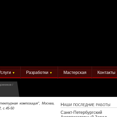
Услуги
Разработки
Мастерская
Контакты
▼
▼
дожников
итектурная композиция", Москва,
Наши последние работы
, c.45-50
Санкт-Петербургский