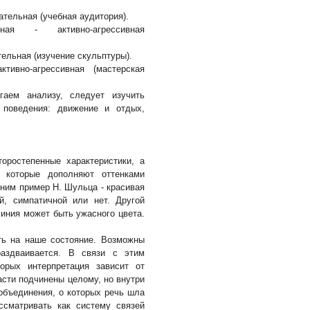
ательная (учебная аудитория).
ая - активно-агрессивная
тельная (изучение скульптуры).
тивно-агрессивная (мастерская
аем анализу, следует изучить
 поведения: движение и отдых,
оростепенные характеристики, а
 которые дополняют оттенками
ним пример Н. Шульца - красивая
й, симпатичной или нет. Другой
линия может быть ужасного цвета.
ть на наше состояние. Возможны
раздваивается. В связи с этим
торых интерпретация зависит от
асти подчинены целому, но внутри
объединения, о которых речь шла
ссматривать как систему связей