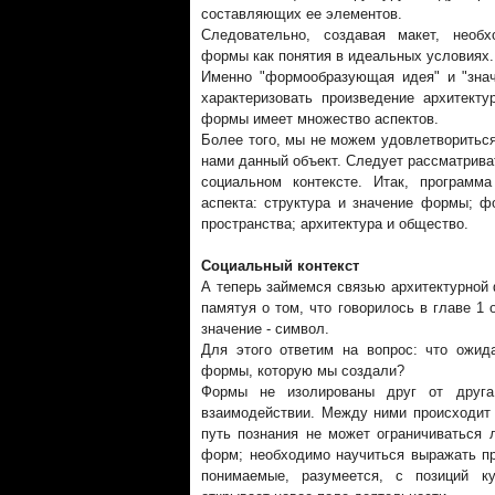
составляющих ее элементов.
Следовательно, создавая макет, необ
формы как понятия в идеальных условиях.
Именно "формообразующая идея" и "зна
характеризовать произведение архитекту
формы имеет множество аспектов.
Более того, мы не можем удовлетвориться
нами данный объект. Следует рассматрива
социальном контексте. Итак, программ
аспекта: структура и значение формы; ф
пространства; архитектура и общество.
Социальный контекст
А теперь займемся связью архитектурной
памятуя о том, что говорилось в главе 1 
значение - символ.
Для этого ответим на вопрос: что ожида
формы, которую мы создали?
Формы не изолированы друг от друга
взаимодействии. Между ними происходит 
путь познания не может ограничиваться 
форм; необходимо научиться выражать пр
понимаемые, разумеется, с позиций к