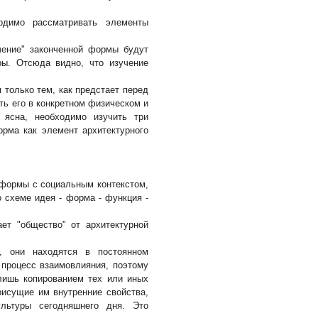
ходимо рассматривать элементы
чение" законченной формы будут
ры. Отсюда видно, что изучение
 только тем, как предстает перед
ть его в конкретном физическом и
а ясна, необходимо изучить три
орма как элемент архитектурного
 формы с социальным контекстом,
о схеме идея - форма - функция -
ет "общество" от архитектурной
, они находятся в постоянном
процесс взаимовлияния, поэтому
лишь копированием тех или иных
исущие им внутренние свойства,
ультуры сегодняшнего дня. Это