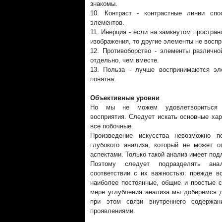
знакомы.
10. Контраст - контрастные линии сп
элементов.
11. Инерция - если на замкнутом простра
изображения, то другие элементы не восп
12. Противоборство - элементы различ
отдельно, чем вместе.
13. Польза - лучше воспринимаются эл
понятна.
Объективные уровни
Но мы не можем удовлетвориться ре
восприятия. Следует искать основные ха
все побочные.
Произведение искусства невозможно п
глубокого анализа, который не может 
аспектами. Только такой анализ имеет по
Поэтому следует подразделять ан
соответствии с их важностью: прежде в
наиболее постоянные, общие и простые с
мере углубления анализа мы доберемся д
при этом связи внутреннего содержа
проявлениями.