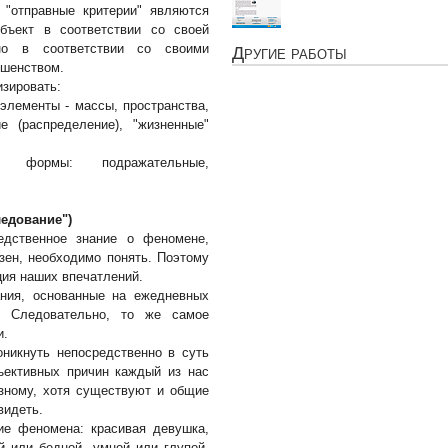
 "отправные критерии" являются
бъект в соответствии со своей
но в соответствии со своими
Другие работы
ршенством.
зировать:
элементы - массы, пространства,
е (распределение), "жизненные"
ю" формы: подражательные,
ледование")
едственное знание о феномене,
зен, необходимо понять. Поэтому
ия наших впечатлений.
ания, основанные на ежедневных
. Следовательно, то же самое
и.
никнуть непосредственно в суть
ъективных причин каждый из нас
азному, хотя существуют и общие
видеть.
ие феномена: красивая девушка,
й или бедной, умной или глупой,