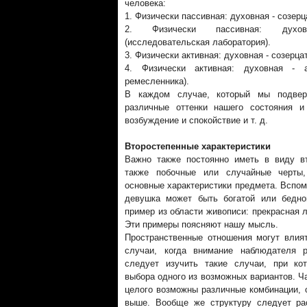
человека:
1. Физически пассивная: духовная - созерц
2. Физически пассивная: духовн
(исследовательская лаборатория).
3. Физически активная: духовная - созерца
4. Физически активная: духовная - ак
ремесленника).
В каждом случае, который мы подверг
различные оттенки нашего состояния и
возбуждение и спокойствие и т. д.
Второстепенные характеристики
Важно также постоянно иметь в виду вт
также побочные или случайные черты,
основные характеристики предмета. Вспом
девушка может быть богатой или бедно
пример из области живописи: прекрасная 
Эти примеры поясняют нашу мысль.
Пространственные отношения могут влия
случаи, когда внимание наблюдателя 
следует изучить такие случаи, при ко
выбора одного из возможных вариантов. Ч
целого возможны различные комбинации, 
выше. Вообще же структуру следует ра