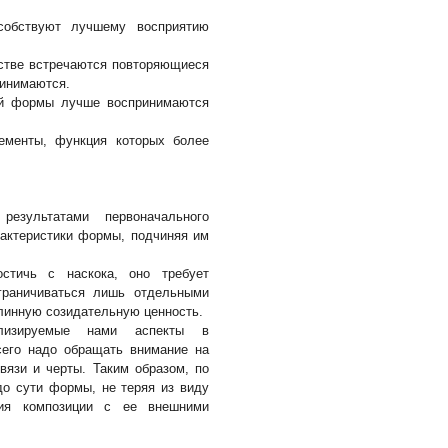
особствуют лучшему восприятию
нстве встречаются повторяющиеся
ринимаются.
ной формы лучше воспринимаются
ементы, функция которых более
зультатами первоначального
рактеристики формы, подчиняя им
остичь с наскока, оно требует
ограничиваться лишь отдельными
длинную созидательную ценность.
ализируемые нами аспекты в
сего надо обращать внимание на
вязи и черты. Таким образом, по
о сути формы, не теряя из виду
ния композиции с ее внешними