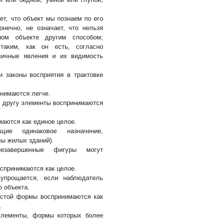
ет, что объект мы познаем по его
онечно, не означает, что нельзя
ном объекте другим способом;
таким, как он есть, согласно
зличные явления и их видимость
 законы восприятия в трактовке
инимаются легче.
 к другу элементы воспринимаются
маются как единое целое.
ие одинаковое назначение,
лы жилых зданий).
незавершенные фигуры могут
спринимаются как целое.
 упрощается, если наблюдатель
о объекта.
остой формы воспринимаются как
.
 элементы, формы которых более