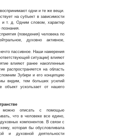
 воспринимают одни и те же вещи.
ствует на субъект в зависимости
ы и т. д. Одним словом, характер
 познания.
приятия (поведения) человека по
ейтральное, духовно активное,
 нечто пассивное. Наши намерения
соответствующей ситуации) влияют
иятие влияют ранее накопленные
тие распространяется на область
вспомним Зубири и его концепцию
 мы видим, тем больших усилий
ае объект ускользает от нашего
транстве
ве можно описать с помощью
вать, что в человеке все едино,
 духовных компонентов. В связи с
хему, которая бы обусловливала
кой и духовной деятельности