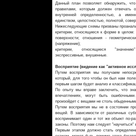
Данный план позволяет обнаружить, что
правилами, которым должен отвечать о
внутренней определенностью, а имен
единством, целостностью, полнотой, сове
Нижеследующие схемы призваны проанали
критерии, относящиеся к форме в целом: 
поверхности; отношения - геометрически
(напряжение);
критерии, относящиеся "значени
экспрессивные, внушенные.
Восприятие (видение как "активное исс
Путем восприятия мы получаем непоср
который, для того чтобы он был нам поле
первым шагом будет анализ и классификац
По опыту мы вправе заключить, что зн
впечатлениях, могут быть ошибочными
произойдет с вещами не столь обыденным
Путем восприятия мы не в состоянии про
вещей. В зависимости от различных суб
воспринимает один и тот же объект по-р
законы. Поэтому нам следует "научиться" 
Первым этапом должно стать определен
скажем, может быть помимо этого богато