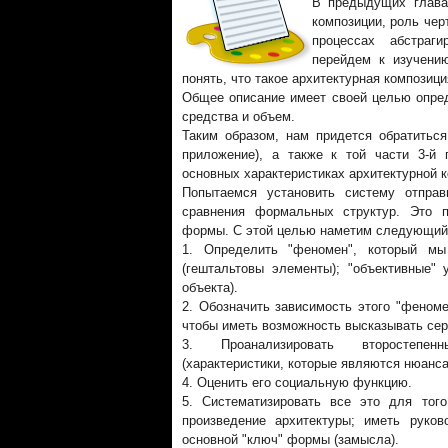
В предыдущих глава
композиции, роль чер
процессах абстраги
перейдем к изучени
понять, что такое архитектурная композици
Общее описание имеет своей целью опред
средства и объем.
Таким образом, нам придется обратиться
приложение), а также к той части 3-й 
основных характеристиках архитектурной 
Попытаемся установить систему отпра
сравнения формальных структур. Это 
формы. С этой целью наметим следующий
1. Определить "феномен", который мы
(гештальтовы элементы); "объективные" 
объекта).
2. Обозначить зависимость этого "феноме
чтобы иметь возможность высказывать сер
3. Проанализировать второстепен
(характеристики, которые являются нюанс
4. Оценить его социальную функцию.
5. Систематизировать все это для тог
произведение архитектуры; иметь руков
основной "ключ" формы (замысла).