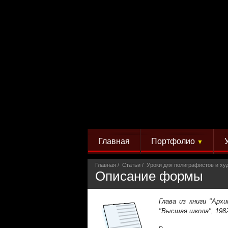
Главная
Портфолио
▼
Главная
Статьи
Уроки для полиграфистов и ху
Описание формы
Глава из книги "Арх
"Высшая школа", 1982