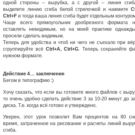
одной стороны – вырубка, а с другой – линия сгиб
выделите линию сгиба белой стрелочкой и нажмите
C
Ctrl+F
и тогда ваша линия сгиба будет отдельным контуром
Чаще всего прямоугольник дообрезного формата н
оставлять невидимым, но на моей практике однажд
просили сделать видимым.
Теперь для удобства и чтоб ни чего не съехало при вёр
сгруппируйте всё
Ctrl+A, Ctrl+G
. Теперь сохраняйте ф
нужном формате.
Действие 4… заключение
Бегом в типографию :)
Хочу сказать, что если вы готовите много файлов с выру
то очень удобно сделать действие 3 за 10-20 минут до з
диска. Т.е. когда всё готово и утверждено.
Уверен, этот урок позволит Вам процентов на 80 сн
время, затраченное на рисование и расчеты линий выру
сгиба.