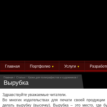
Главная
Портфолио
Услуги
Разработ
▼
▼
Главная
Статьи
Уроки для полиграфистов и художников
Вырубка
Здравствуйте уважаемые читатели.
Во многих издательствах для печати своей продукции
делать вырубку (высечку). Вырубка – это место, где б