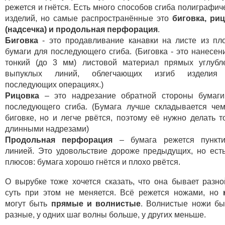
режется и гнётся. Есть много способов сгиба полиграфич
изделий, но самые распространённые это
биговка, ри
(надсечка) и продольная перфорация
.
Биговка
- это продавливание канавки на листе из пл
бумаги для последующего сгиба. (Биговка - это нанесен
тонкий (до 3 мм) листовой материал прямых углубл
выпуклых линий, облегчающих изгиб изделия
последующих операциях.)
Рицовка
– это надрезание обратной стороны бумаги
последующего сгиба. (Бумага лучше складывается че
биговке, но и легче рвётся, поэтому её нужно делать т
длинными надрезами)
Продольная перфорация
– бумага режется пункти
линией. Это удовольствие дороже предыдущих, но ест
плюсов: бумага хорошо гнётся и плохо рвётся.
О вырубке тоже хочется сказать, что она бывает разно
суть при этом не меняется. Всё режется ножами, но
могут быть
прямые и волнистые
. Волнистые ножи б
разные, у одних шаг волны больше, у других меньше.