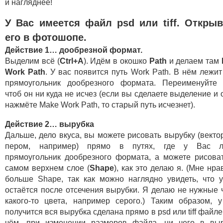
и нагляднее!
У Вас имеется файл psd или tiff. Откры
его в фотошопе.
Действие 1… дообрезной формат.
Выделим всё (
Ctrl+A
). Идём в окошко
Path
и делаем там
Work Path
. У вас появится путь Work Path. В нём лежи
прямоугольник дообрезного формата. Переименуйте 
чтоб он ни куда не исчез (если вы сделаете выделение и 
нажмёте Make Work Path, то старый путь исчезнет).
Действие 2… вырубка
Дальше, дело вкуса, вы можете рисовать вырубку (векто
пером, например) прямо в путях, где у Вас л
прямоугольник дообрезного формата, а можете рисова
самом верхнем слое (
Shape
), как это делаю я. (Мне нра
больше Shape, так как можно наглядно увидеть, что 
остаётся после отсечения вырубки. Я делаю не нужные 
какого-то цвета, например серого.) Таким образом, 
получится вся вырубка сделана прямо в psd или tiff файле
чём, при изменении размеров файла, ни чего в вы