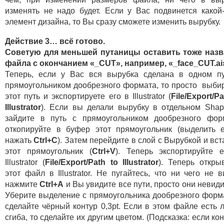
изменять не надо будет. Если у Вас подвинется какой
элемент дизайна, то Вы сразу сможете изменить вырубку.
Действие 3… всё готово.
Советую для меньшей путаницы оставить тоже назв
файла с окончанием «_CUT», например, «_face_CUT.ai»
Теперь, если у Вас вся вырубка сделана в одном п
прямоугольником дообрезного формата, то просто выби
этот путь и экспортируете его в Illustrator (
File/Export/Pa
Illustrator
). Если вы делали вырубку в отдельном Shap
зайдите в путь с прямоугольником дообрезного фор
откопируйте в буфер этот прямоугольник (выделить 
нажать
Ctrl+C
). Затем перейдите в слой с Вырубкой и вст
этот прямоугольник (
Ctrl+V
). Теперь экспортируйте 
Illustrator (
File/Export/Path to Illustrator
). Теперь откры
этот файл в Illustrator. Не пугайтесь, что ни чего не в
нажмите
Ctrl+A
и Вы увидите все пути, просто они невид
Уберите выделение с прямоугольника дообрезного форм
сделайте чёрный контур 0,3pt. Если в этом файле есть 
сгиба, то сделайте их другим цветом. (Подсказка: если кон