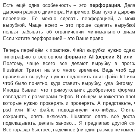
Есть ещё одна особенность – это
перфорация
. Дел
дырочки разного диаметра. Например, Вам нужна дырочк
верёвочки. Её можно сделать перфорацией, а мож
вырубкой. Чаще всего – это проще сделать вырубко
нельзя забывать об ограничении минимального диам
Если хотите перфорацией – это Ваше право.
Теперь перейдём к практике. Файл вырубки нужно сдав
типографию в векторном
формате AI (версии 8) или
Поэтому, чаще всего все делают вырубку в прогр
Illustrator. Тратят на это много времени. Ведь чтоб сд
правильно вырубку, нужно подложить вниз файл tiff или
чтоб было понятно, куда ставить вырубку, куда биговку и
Иногда бывает, что прямоугольник дообрезного форма
совпадает с размерами тифов. В общем, множество про
которые нужно проверять и проверять. А представьте, 
psd или tiff-е файле пододвинули что-нибудь. Опят
сохранять, опять включать Illustrator, опять всё доста
подкладывать, делать заново… Я предлагаю другой сп
Всё гораздо быстрее, надёжнее (ни один размер не измен