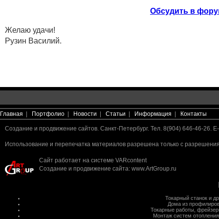
Обсудить в фору
Желаю удачи!
Рузин Василий.
Главная
|
Портфолио
|
Новости
|
Статьи
|
Информация
|
Контакты
Создание и продвижение сайтов. Санкт-Петербург. Тел. 8(904) 646-46-26. E-
Использование и перепечатка материалов разрешена только с разрешения 
Сайт работает на системе
VARcontent
Создание и продвижение сайта
:
www.ArtGroup.ru
Токарный станок
и д
Дома из профилиров
Токарные работы
,
фрейзер
Монтаж систем отопления